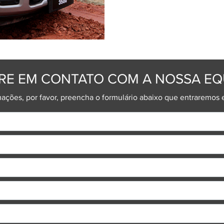
TEST-DRIVE
Experimente o carro dos seus
seu agora e sinta a performan
Vivencie a emoção de dirigir 
certa. Entre em contato para 
para adquirir o carro perfeito.