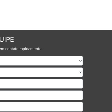
 sonhos com um test-drive exclusivo. Agende o
ce e o conforto que nosso veículo oferece.
e tenha certeza de que está fazendo a escolha
agendar seu test-drive e comece a sua jornada